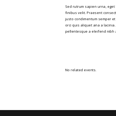
Sed rutrum sapien urna, eget 
finibus velit. Praesent consec
justo condimentum semper et ve
orci quis aliquet ana a lacini
pellentesque a eleifend nibh ac
No related events.